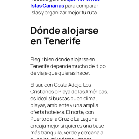
Islas Canarias
para comparar
islas y organizar mejor tu ruta.
Dónde alojarse
en Tenerife
Elegir bien dónde alojarse en
Tenerife depende mucho del tipo
de viaje que quieras hacer.
El sur, con Costa Adeje, Los
Cristianos o Playa de las Américas,
es ideal si buscas buen clima,
playas, ambiente y una amplia
oferta hotelera. El norte, con
Puerto de la Cruz o La Laguna,
encaja mejor si quieres una base
más tranquila, verde y cercana a