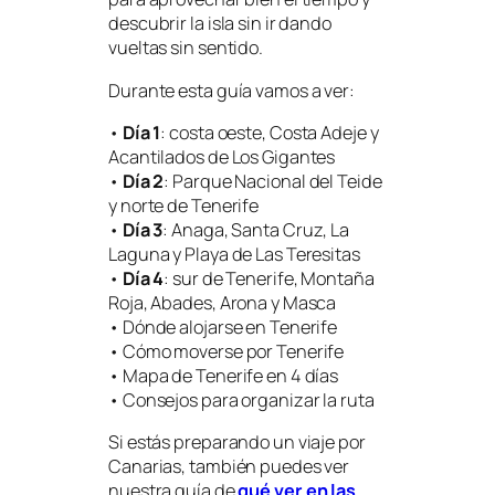
descubrir la isla sin ir dando
vueltas sin sentido.
Durante esta guía vamos a ver:
•
Día 1
: costa oeste, Costa Adeje y
Acantilados de Los Gigantes
•
Día 2
: Parque Nacional del Teide
y norte de Tenerife
•
Día 3
: Anaga, Santa Cruz, La
Laguna y Playa de Las Teresitas
•
Día 4
: sur de Tenerife, Montaña
Roja, Abades, Arona y Masca
• Dónde alojarse en Tenerife
• Cómo moverse por Tenerife
• Mapa de Tenerife en 4 días
• Consejos para organizar la ruta
Si estás preparando un viaje por
Canarias, también puedes ver
nuestra guía de
qué ver en las