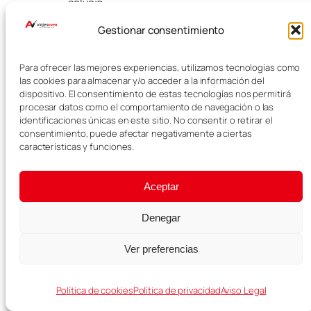
salvaje.
Gestionar consentimiento
Para ofrecer las mejores experiencias, utilizamos tecnologías como
las cookies para almacenar y/o acceder a la información del
dispositivo. El consentimiento de estas tecnologías nos permitirá
procesar datos como el comportamiento de navegación o las
identificaciones únicas en este sitio. No consentir o retirar el
consentimiento, puede afectar negativamente a ciertas
características y funciones.
Aceptar
Santa Cruz de
Denegar
Tenerife
Ver preferencias
Santa Cruz de Tenerife es la
Política de cookies
Política de privacidad
Aviso Legal
capital de la isla y una ciudad
agradable para pasear durante