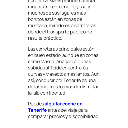
coche. La isla es grande, cambia
muchísimo entre norte y sur, y
muchos de sus lugares más
bonitos están en zonas de
montaña, miradores o carreteras
donde el transporte público no
resulta práctico.
Las carreteras principales están
en buen estado, aunque en zonas
como Masca, Anaga o algunas
subidas al Teide encontrarás
curvas y trayectos más lentos. Aun
así, conducir por Tenerife es una
de las mejores formas de disfrutar
la isla con libertad.
Puedes
alquilar coche en
Tenerife
antes del viaje para
comparar precios y disponibilidad.