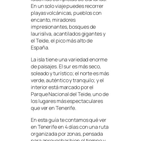
En un solo viaje puedes recorrer
playas volcánicas, pueblos con
encanto, miradores
impresionantes, bosques de
laurisilva, acantilados gigantes y
el Teide, el pico más alto de
España.
La isla tiene una variedad enorme
de paisajes. El sur es más seco,
soleado y turístico; el norte es más
verde, auténtico y tranquilo; y el
interior está marcado por el
Parque Nacional del Teide, uno de
los lugares más espectaculares
que ver en Tenerife.
En esta guía te contamos qué ver
en Tenerife en 4 días con una ruta
organizada por zonas, pensada
para aprovechar bien el tiempo y