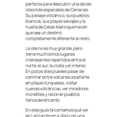
perfecta para descubrir una de las
islas más especiales de Canarias.
Su paisaje volcánico, sus pueblos
blancos, sus playas salvajes y la
huella de César Manrique hacen
que sea un destino
completamente diferente al resto.
La isla no es muy grande, pero
tiene muchísimos lugares
interesantes repartidos entre el
norte, el sur, la costa y el interior.
En pocos días puedes pasar de
caminar entre volcanes a bañarte
en playas turquesas, visitar
cuevas volcánicas, ver miradores
increíbles y recorrer pueblos
llenos de encanto.
En esta guía te contamos qué ver
en Lanzarote en 4 días con una