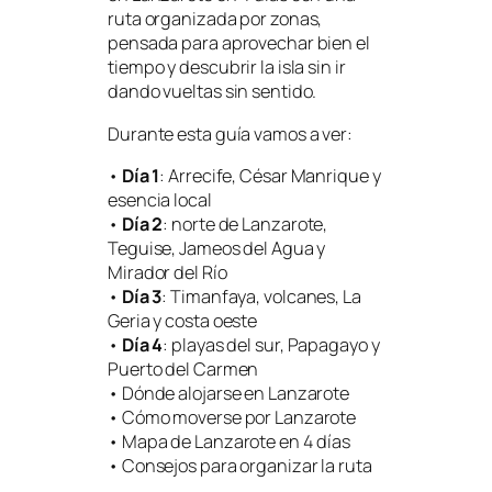
ruta organizada por zonas,
pensada para aprovechar bien el
tiempo y descubrir la isla sin ir
dando vueltas sin sentido.
Durante esta guía vamos a ver:
•
Día 1
: Arrecife, César Manrique y
esencia local
•
Día 2
: norte de Lanzarote,
Teguise, Jameos del Agua y
Mirador del Río
•
Día 3
: Timanfaya, volcanes, La
Geria y costa oeste
•
Día 4
: playas del sur, Papagayo y
Puerto del Carmen
• Dónde alojarse en Lanzarote
• Cómo moverse por Lanzarote
• Mapa de Lanzarote en 4 días
• Consejos para organizar la ruta