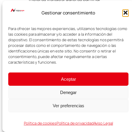
entre paisajes volcánicos de forma
sencilla.
Gestionar consentimiento
La ruta permite rodear el volcán e
Para ofrecer las mejores experiencias, utilizamos tecnologías como
incluso acceder al interior del
las cookies para almacenar y/o acceder a la información del
cráter, algo que hace que la
dispositivo. El consentimiento de estas tecnologías nos permitirá
experiencia sea muy especial. Es
procesar datos como el comportamiento de navegación o las
una caminata fácil y muy
identificaciones únicas en este sitio. No consentir o retirar el
recomendable para entender
consentimiento, puede afectar negativamente a ciertas
mejor el origen volcánico de
características y funciones.
Lanzarote.
Aceptar
Denegar
Ver preferencias
Política de cookies
Política de privacidad
Aviso Legal
La Geria