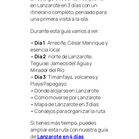
en Lanzarote en 3 días con un
itinerario completo, pensado para
una primera visita a la isla.
Durante esta guía vamos a ver:
•
Día 1
: Arrecife, César Manrique y
esencia local
•
Día 2
: norte de Lanzarote,
Teguise, Jameos del Agua y
Mirador del Río
•
Día 3
: Timanfaya, volcanes y
Playa Papagayo
• Dónde alojarse en Lanzarote
• Cómo moverse por Lanzarote
• Mapa de Lanzarote en 3 días
• Consejos para organizar la ruta
Si tienes más tiempo, puedes
ampliar esta ruta con nuestra guía
de
Lanzarote en 4 días
.