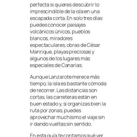
perfecta si quieres descubrir lo
imprescindible de la isla en una
escapada corta. En solo tres días
puedes conocer paisajes
volcánicos únicos, pueblos
blancos, miradores
espectaculares, obras de César
Manrique, playas preciosas y
algunos de los lugares más
especiales de Canarias.
Aunque Lanzarote merece más
tiempo, la isla es bastante cómoda
de recorrer. Las distancias son
cortas, las carreteras están en
buen estado y, si organizas bien la
ruta por zonas, puedes
aprovechar muchísimo el viaje sin
ir dando vueltas sin sentido.
En esta guía te contamos qué ver