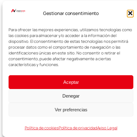
famosa de Lanzarote y uno de los
paisajes más curiosos de la isla.
Gestionar consentimiento
Sus viñedos, plantados en hoyos
sobre ceniza volcánica y
Para ofrecer las mejores experiencias, utilizamos tecnologías como
protegidos por pequeños muros
las cookies para almacenar y/o acceder a la información del
dispositivo. El consentimiento de estas tecnologías nos permitirá
de piedra, crean una imagen
procesar datos como el comportamiento de navegación o las
única. Es una parada perfecta
identificaciones únicas en este sitio. No consentir o retirar el
para combinar paisaje,
consentimiento, puede afectar negativamente a ciertas
gastronomía y vino local.
características y funciones.
Aceptar
Denegar
Ver preferencias
Política de cookies
Política de privacidad
Aviso Legal