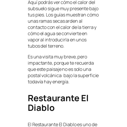
Aquí podrás ver cómo el calor del
subsuelo sigue muy presente bajo
tus pies. Los guías muestran cómo
unas ramas secas arden al
contacto con el calor de la tierra y
cómo el agua se convierte en
vapor al introducirla en unos
tubos del terreno.
Es una visita muy breve, pero
impactante, porque te recuerda
que este paisaje no es solo una
postal volcánica: bajo la superficie
todavía hay energía.
Restaurante El
Diablo
El Restaurante El Diablo es uno de