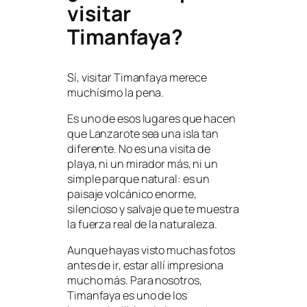
visitar
Timanfaya?
Sí, visitar Timanfaya merece
muchísimo la pena.
Es uno de esos lugares que hacen
que Lanzarote sea una isla tan
diferente. No es una visita de
playa, ni un mirador más, ni un
simple parque natural: es un
paisaje volcánico enorme,
silencioso y salvaje que te muestra
la fuerza real de la naturaleza.
Aunque hayas visto muchas fotos
antes de ir, estar allí impresiona
mucho más. Para nosotros,
Timanfaya es uno de los