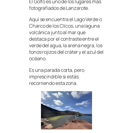
El Golfo es uno de los lugares más
fotografiados de Lanzarote.
Aquí se encuentra el Lago Verde o
Charco de los Clicos, una laguna
volcánica junto al mar que
destaca por el contraste entre el
verde del agua, la arena negra, los
tonos rojizos del cráter y el azul del
océano.
Es una parada corta, pero
imprescindible si estás
recorriendo esta zona.