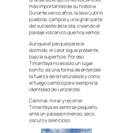
más importantes de su historia.
Durante varios años, la lava cubrió
pueblos, campos y una gran parte
del suroeste de la isla, creando el
paisaje volcánico que hoy vemos.
Aunque el parque parece
dormido, el calor sigue presente
bajo la superficie. Por eso
Timanfaya no es solo un lugar
bonito: es una forma de entender
la fuerza de la naturaleza y cómo
el fuego cambió para siempre la
identidad de Lanzarote.
Caminar, mirar y recorrer
Timanfaya es sentirse pequeño
ante un paisaje inmenso, seco,
oscuro y silencioso.