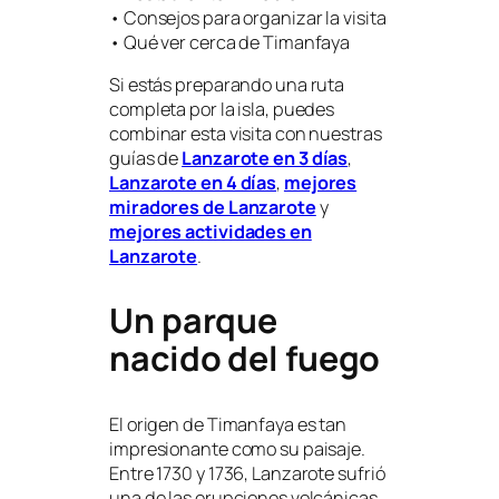
• Consejos para organizar la visita
• Qué ver cerca de Timanfaya
Si estás preparando una ruta
completa por la isla, puedes
combinar esta visita con nuestras
guías de
Lanzarote en 3 días
,
Lanzarote en 4 días
,
mejores
miradores de Lanzarote
y
mejores actividades en
Lanzarote
.
Un parque
nacido del fuego
El origen de Timanfaya es tan
impresionante como su paisaje.
Entre 1730 y 1736, Lanzarote sufrió
una de las erupciones volcánicas