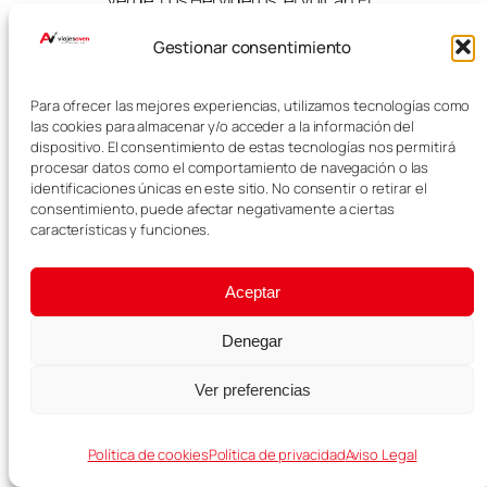
Verde, Los Hervideros, el Volcán El
Cuervo y pueblos como Yaiza. Es
Gestionar consentimiento
una de las mejores zonas para
hacer una ruta volcánica por
Lanzarote.
Para ofrecer las mejores experiencias, utilizamos tecnologías como
las cookies para almacenar y/o acceder a la información del
Más
dispositivo. El consentimiento de estas tecnologías nos permitirá
procesar datos como el comportamiento de navegación o las
información:
identificaciones únicas en este sitio. No consentir o retirar el
consentimiento, puede afectar negativamente a ciertas
características y funciones.
Alojamiento en Lanzarote
aquí
Aceptar
Alquiler de coche
aquí
Denegar
Vuelos a Lanzarote
aquí
Ver preferencias
Los mejores tours
aquí
La mejor eSIM para viajar
aquí
Política de cookies
Política de privacidad
Aviso Legal