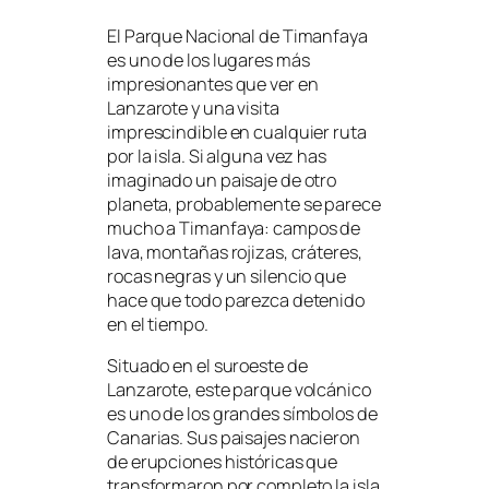
El Parque Nacional de Timanfaya
es uno de los lugares más
impresionantes que ver en
Lanzarote y una visita
imprescindible en cualquier ruta
por la isla. Si alguna vez has
imaginado un paisaje de otro
planeta, probablemente se parece
mucho a Timanfaya: campos de
lava, montañas rojizas, cráteres,
rocas negras y un silencio que
hace que todo parezca detenido
en el tiempo.
Situado en el suroeste de
Lanzarote, este parque volcánico
es uno de los grandes símbolos de
Canarias. Sus paisajes nacieron
de erupciones históricas que
transformaron por completo la isla