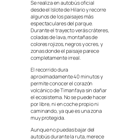
Se realiza en autobús oficial
desde el Islote de Hilario y recorre
algunos de los paisajes más
espectaculares del parque.
Durante el trayecto verás cráteres,
coladas de lava, montañas de
colores rojizos, negros y ocres, y
zonas donde el paisaje parece
completamente irreal.
El recorrido dura
aproximadamente 40 minutos y
permite conocer el corazón
volcánico de Timanfaya sin dañar
el ecosistema. No se puede hacer
por libre, ni en coche propio ni
caminando, ya que es una zona
muy protegida.
Aunque no puedas bajar del
autobús durante la ruta, merece