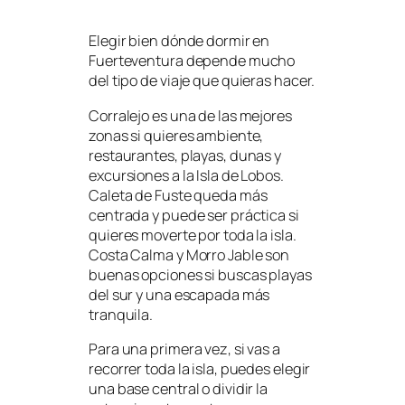
Elegir bien dónde dormir en
Fuerteventura depende mucho
del tipo de viaje que quieras hacer.
Corralejo es una de las mejores
zonas si quieres ambiente,
restaurantes, playas, dunas y
excursiones a la Isla de Lobos.
Caleta de Fuste queda más
centrada y puede ser práctica si
quieres moverte por toda la isla.
Costa Calma y Morro Jable son
buenas opciones si buscas playas
del sur y una escapada más
tranquila.
Para una primera vez, si vas a
recorrer toda la isla, puedes elegir
una base central o dividir la