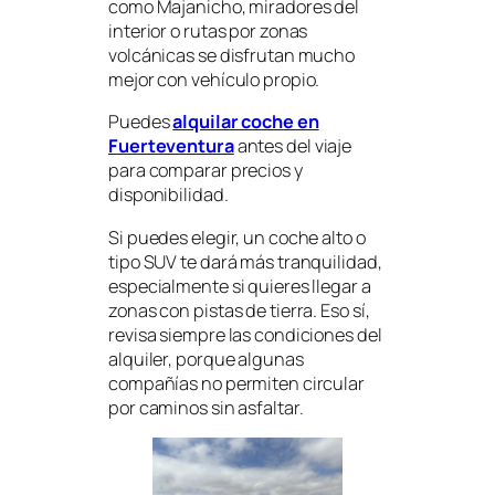
como Majanicho, miradores del
interior o rutas por zonas
volcánicas se disfrutan mucho
mejor con vehículo propio.
Puedes
alquilar coche en
Fuerteventura
antes del viaje
para comparar precios y
disponibilidad.
Si puedes elegir, un coche alto o
tipo SUV te dará más tranquilidad,
especialmente si quieres llegar a
zonas con pistas de tierra. Eso sí,
revisa siempre las condiciones del
alquiler, porque algunas
compañías no permiten circular
por caminos sin asfaltar.