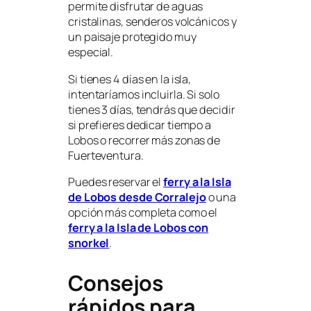
permite disfrutar de aguas
cristalinas, senderos volcánicos y
un paisaje protegido muy
especial.
Si tienes 4 días en la isla,
intentaríamos incluirla. Si solo
tienes 3 días, tendrás que decidir
si prefieres dedicar tiempo a
Lobos o recorrer más zonas de
Fuerteventura.
Puedes reservar el
ferry a la Isla
de Lobos desde Corralejo
o una
opción más completa como el
ferry a la Isla de Lobos con
snorkel
.
Consejos
rápidos para