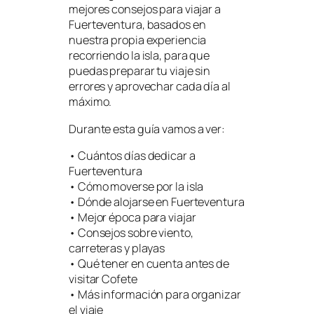
mejores consejos para viajar a
Fuerteventura, basados en
nuestra propia experiencia
recorriendo la isla, para que
puedas preparar tu viaje sin
errores y aprovechar cada día al
máximo.
Durante esta guía vamos a ver:
• Cuántos días dedicar a
Fuerteventura
• Cómo moverse por la isla
• Dónde alojarse en Fuerteventura
• Mejor época para viajar
• Consejos sobre viento,
carreteras y playas
• Qué tener en cuenta antes de
visitar Cofete
• Más información para organizar
el viaje