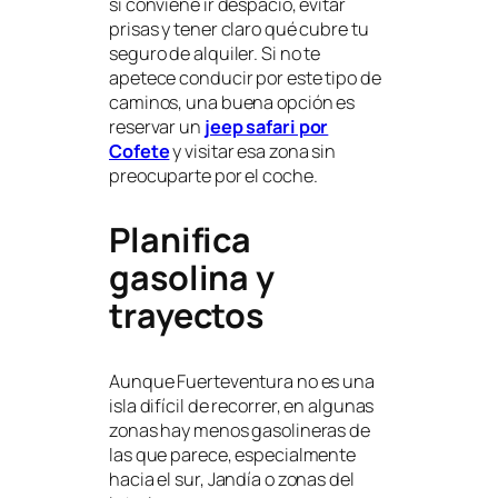
sí conviene ir despacio, evitar
prisas y tener claro qué cubre tu
seguro de alquiler. Si no te
apetece conducir por este tipo de
caminos, una buena opción es
reservar un
jeep safari por
Cofete
y visitar esa zona sin
preocuparte por el coche.
Planifica
gasolina y
trayectos
Aunque Fuerteventura no es una
isla difícil de recorrer, en algunas
zonas hay menos gasolineras de
las que parece, especialmente
hacia el sur, Jandía o zonas del