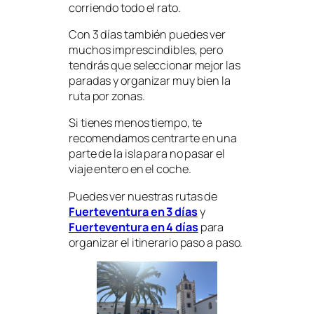
corriendo todo el rato.
Con 3 días también puedes ver
muchos imprescindibles, pero
tendrás que seleccionar mejor las
paradas y organizar muy bien la
ruta por zonas.
Si tienes menos tiempo, te
recomendamos centrarte en una
parte de la isla para no pasar el
viaje entero en el coche.
Puedes ver nuestras rutas de
Fuerteventura en 3 días
y
Fuerteventura en 4 días
para
organizar el itinerario paso a paso.