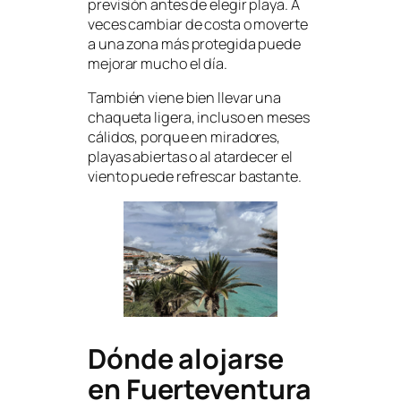
previsión antes de elegir playa. A
veces cambiar de costa o moverte
a una zona más protegida puede
mejorar mucho el día.
También viene bien llevar una
chaqueta ligera, incluso en meses
cálidos, porque en miradores,
playas abiertas o al atardecer el
viento puede refrescar bastante.
Dónde alojarse
en Fuerteventura