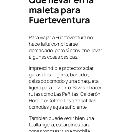
maleta para
Fuerteventura
Para viajar a Fuerteventura no
hace falta complicarse
demasiado, pero sí conviene llevar
algunas cosas básicas.
Imprescindible protector solar,
gafas de sol, gorra, bañador,
calzado cómodo y una chaqueta
ligera para el viento. Si vas a hacer
rutas como Las Peñitas, Calderón
Hondo o Cofete, lleva zapatillas
cómodas y agua suficiente.
También puede venir bien una
toalla ligera, escarpines para
zonas rocosas y una mochila