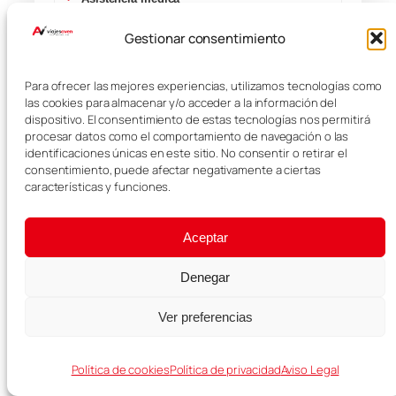
Gestionar consentimiento
Cancelación opcional
Equipaje e incidencias
Para ofrecer las mejores experiencias, utilizamos tecnologías como
las cookies para almacenar y/o acceder a la información del
dispositivo. El consentimiento de estas tecnologías nos permitirá
Ver seguro con descuento →
procesar datos como el comportamiento de navegación o las
identificaciones únicas en este sitio. No consentir o retirar el
consentimiento, puede afectar negativamente a ciertas
características y funciones.
RECOMENDADO PARA TU VIAJE
Aceptar
Denegar
Ver preferencias
Política de cookies
Política de privacidad
Aviso Legal