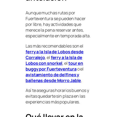
Aunque muchas rutas por
Fuerteventura se pueden hacer
por libre, hay actividades que
merece la pena reservar antes,
especialmente en temporada alta.
Las más recomendables son el
ferry a la Isla de Lobos desde
Corralejo
, el
ferry a la Isla de
Lobos con snorkel
, el
tour en
buggy por Fuerteventura
o el
avistamiento de delfines y
ballenas desde Morro Jable
.
Así te aseguras horarios buenos y
evitas quedarte sin plaza en las
experiencias más populares.
Qué llevar en la