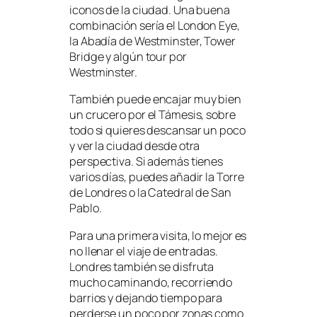
iconos de la ciudad. Una buena
combinación sería el London Eye,
la Abadía de Westminster, Tower
Bridge y algún tour por
Westminster.
También puede encajar muy bien
un crucero por el Támesis, sobre
todo si quieres descansar un poco
y ver la ciudad desde otra
perspectiva. Si además tienes
varios días, puedes añadir la Torre
de Londres o la Catedral de San
Pablo.
Para una primera visita, lo mejor es
no llenar el viaje de entradas.
Londres también se disfruta
mucho caminando, recorriendo
barrios y dejando tiempo para
perderse un poco por zonas como