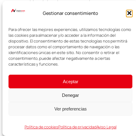
bien de Londres, recomendamos
combinar una o dos visitas de
Gestionar consentimiento
pago con paseos por barrios,
parques, mercados y zonas con
ambiente.
Para ofrecer las mejores experiencias, utilizamos tecnologías como
las cookies para almacenar y/o acceder a la información del
dispositivo. El consentimiento de estas tecnologías nos permitirá
Nuestro consejo
procesar datos como el comportamiento de navegación o las
identificaciones únicas en este sitio. No consentir o retirar el
final sobre
consentimiento, puede afectar negativamente a ciertas
actividades en
características y funciones.
Londres
Aceptar
Las mejores actividades y
Denegar
excursiones en Londres
dependerán mucho de tus días
Ver preferencias
disponibles y del tipo de viaje que
quieras hacer. Si es tu primera vez,
Política de cookies
Política de privacidad
Aviso Legal
prioriza los grandes iconos como
el London Eye, la Abadía de