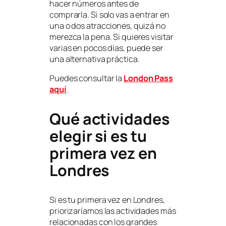
hacer números antes de
comprarla. Si solo vas a entrar en
una o dos atracciones, quizá no
merezca la pena. Si quieres visitar
varias en pocos días, puede ser
una alternativa práctica.
Puedes consultar la
London Pass
aquí
.
Qué actividades
elegir si es tu
primera vez en
Londres
Si es tu primera vez en Londres,
priorizaríamos las actividades más
relacionadas con los grandes