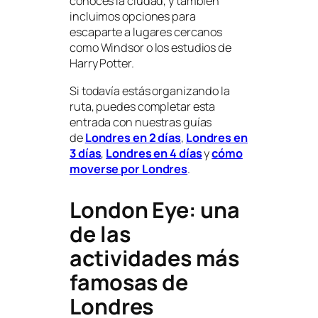
conoces la ciudad, y también
incluimos opciones para
escaparte a lugares cercanos
como Windsor o los estudios de
Harry Potter.
Si todavía estás organizando la
ruta, puedes completar esta
entrada con nuestras guías
de
Londres en 2 días
,
Londres en
3 días
,
Londres en 4 días
y
cómo
moverse por Londres
.
London Eye: una
de las
actividades más
famosas de
Londres