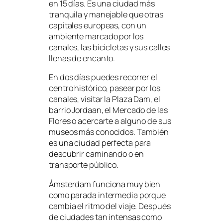
en 15 días. Es una ciudad más
tranquila y manejable que otras
capitales europeas, con un
ambiente marcado por los
canales, las bicicletas y sus calles
llenas de encanto.
En dos días puedes recorrer el
centro histórico, pasear por los
canales, visitar la Plaza Dam, el
barrio Jordaan, el Mercado de las
Flores o acercarte a alguno de sus
museos más conocidos. También
es una ciudad perfecta para
descubrir caminando o en
transporte público.
Ámsterdam funciona muy bien
como parada intermedia porque
cambia el ritmo del viaje. Después
de ciudades tan intensas como