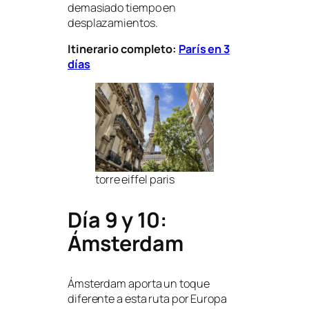
demasiado tiempo en
desplazamientos.
Itinerario completo:
París en 3
días
torre eiffel paris
Día 9 y 10:
Ámsterdam
Ámsterdam aporta un toque
diferente a esta ruta por Europa