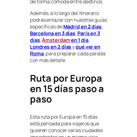
de forma cómoda entre destinos.
Además, a lo largo del itinerario
podrás enlazar con nuestras guías
específicas de
Madrid en 2 días
,
Barcelona en 3 días
,
París en 3
días
,
Ámsterdam
en 1 día
,
Londres en 2 días
y
qué ver en
Roma
, para preparar cada parada
con más detalle.
Ruta por Europa
en 15 días paso a
paso
Esta ruta por Europa en 15 días
está pensada para viajeros que
quieren conocer varias ciudades
importantes en un mismo viaje,