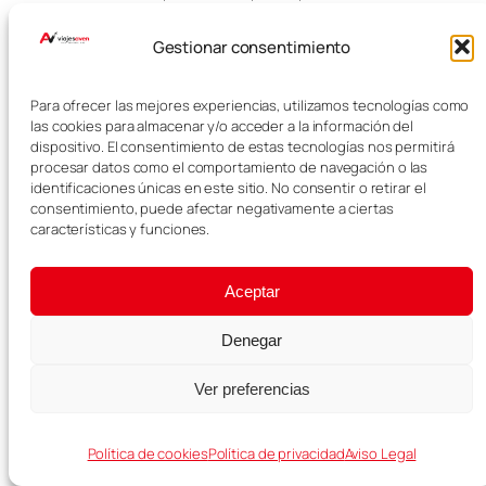
Ámsterdam, Londres y Roma
ofrecen una mezcla muy completa
Gestionar consentimiento
de cultura, historia, ambiente
urbano y grandes monumentos.
Para ofrecer las mejores experiencias, utilizamos tecnologías como
las cookies para almacenar y/o acceder a la información del
Más
dispositivo. El consentimiento de estas tecnologías nos permitirá
procesar datos como el comportamiento de navegación o las
información:
identificaciones únicas en este sitio. No consentir o retirar el
consentimiento, puede afectar negativamente a ciertas
características y funciones.
Alojamiento en tu destino
aquí
Aceptar
Alquiler de coche
aquí
Denegar
Los mejores tours
aquí
Ver preferencias
La mejor eSIM para viajar
aquí
​
La mejor tarjeta para viajar
Política de cookies
Política de privacidad
Aviso Legal
aquí