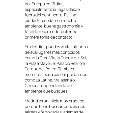
por Europa en 15 días,
especialmente si llegas desde
fuera del continente. Es una
ciudad cómoda, con mucho
ambiente, buena gastronomía y
fácil de recorrer durante una
primera toma de contacto.
En dos días puedes visitar algunos
de sus lugares más conocidos,
como la Gran Vía, la Puerta del Sol,
la Plaza Mayor, el Palacio Real o el
Parque del Retiro. También
merece la pena pasear por barrios
como La Latina, Malasaña o
Chueca, dependiendo del
ambiente que busques.
Madrid es un inicio muy práctico
porque tiene buenas conexiones
aéreas y ferroviarias, además de