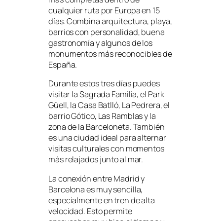
cualquier ruta por Europa en 15
días. Combina arquitectura, playa,
barrios con personalidad, buena
gastronomía y algunos de los
monumentos más reconocibles de
España.
Durante estos tres días puedes
visitar la Sagrada Familia, el Park
Güell, la Casa Batlló, La Pedrera, el
barrio Gótico, Las Ramblas y la
zona de la Barceloneta. También
es una ciudad ideal para alternar
visitas culturales con momentos
más relajados junto al mar.
La conexión entre Madrid y
Barcelona es muy sencilla,
especialmente en tren de alta
velocidad. Esto permite