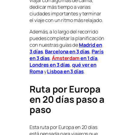
viajar con algo más de calma,
dedicar más tiempo a varias
ciudades importantes y terminar
el viaje con un ritmo más relajado.
Además, a lo largo del recorrido
puedes completar la planificación
con nuestras guías de
Madrid en
3 días
,
Barcelona en 3 días
,
París
en 3 días
,
Ámsterdam
en 1 día
,
Londres en 3 días
,
qué ver en
Roma
y
Lisboa en 3 días
.
Ruta por Europa
en 20 días paso a
paso
Esta ruta por Europa en 20 días
está pensada para viajeros que