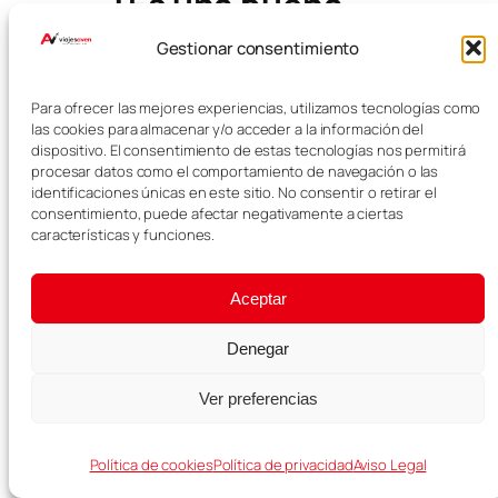
¿Es una buena
ruta para un
Gestionar consentimiento
primer viaje por
Europa?
Para ofrecer las mejores experiencias, utilizamos tecnologías como
las cookies para almacenar y/o acceder a la información del
dispositivo. El consentimiento de estas tecnologías nos permitirá
procesar datos como el comportamiento de navegación o las
Sí, esta ruta por Europa en 20 días
identificaciones únicas en este sitio. No consentir o retirar el
es una muy buena opción para un
consentimiento, puede afectar negativamente a ciertas
primer viaje. Incluye algunas de
características y funciones.
las ciudades más famosas del
continente y combina historia,
Aceptar
cultura, gastronomía, barrios con
ambiente y destinos muy
Denegar
diferentes entre sí.
Ver preferencias
¿Se puede hacer
esta ruta por
Política de cookies
Política de privacidad
Aviso Legal
Europa por libre?