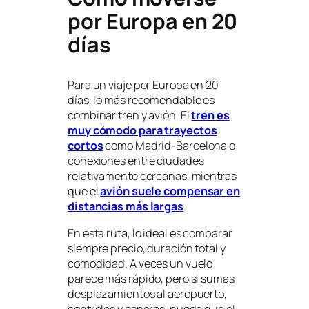
por Europa en 20
días
Para un viaje por Europa en 20
días, lo más recomendable es
combinar tren y avión. El
tren es
muy cómodo para trayectos
cortos
como Madrid-Barcelona o
conexiones entre ciudades
relativamente cercanas, mientras
que el
avión suele compensar en
distancias más largas
.
En esta ruta, lo ideal es comparar
siempre precio, duración total y
comodidad. A veces un vuelo
parece más rápido, pero si sumas
desplazamientos al aeropuerto,
controles y esperas, puede que el