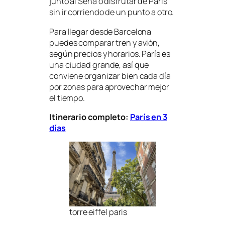
junto al Sena o disfrutar de París
sin ir corriendo de un punto a otro.
Para llegar desde Barcelona
puedes comparar tren y avión,
según precios y horarios. París es
una ciudad grande, así que
conviene organizar bien cada día
por zonas para aprovechar mejor
el tiempo.
Itinerario completo:
París en 3
días
torre eiffel paris