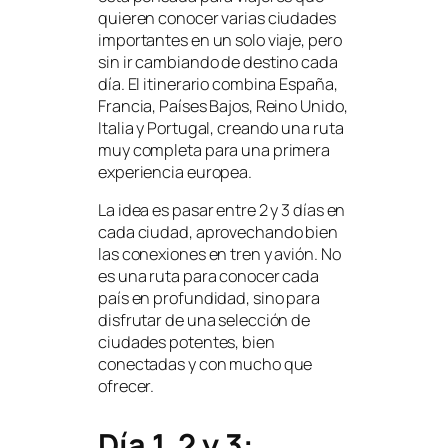
quieren conocer varias ciudades
importantes en un solo viaje, pero
sin ir cambiando de destino cada
día. El itinerario combina España,
Francia, Países Bajos, Reino Unido,
Italia y Portugal, creando una ruta
muy completa para una primera
experiencia europea.
La idea es pasar entre 2 y 3 días en
cada ciudad, aprovechando bien
las conexiones en tren y avión. No
es una ruta para conocer cada
país en profundidad, sino para
disfrutar de una selección de
ciudades potentes, bien
conectadas y con mucho que
ofrecer.
Día 1, 2 y 3: