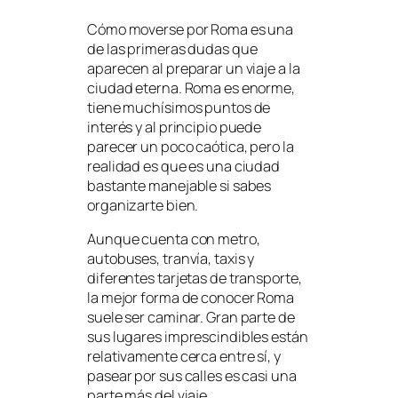
Cómo moverse por Roma es una
de las primeras dudas que
aparecen al preparar un viaje a la
ciudad eterna. Roma es enorme,
tiene muchísimos puntos de
interés y al principio puede
parecer un poco caótica, pero la
realidad es que es una ciudad
bastante manejable si sabes
organizarte bien.
Aunque cuenta con metro,
autobuses, tranvía, taxis y
diferentes tarjetas de transporte,
la mejor forma de conocer Roma
suele ser caminar. Gran parte de
sus lugares imprescindibles están
relativamente cerca entre sí, y
pasear por sus calles es casi una
parte más del viaje.