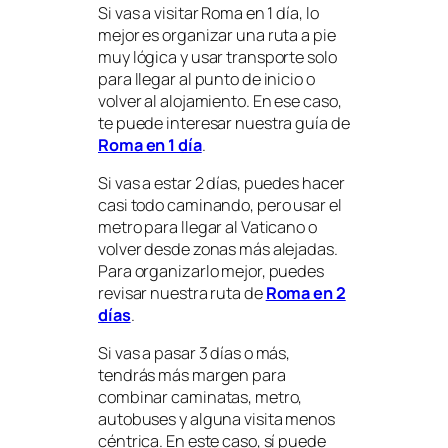
Si vas a visitar Roma en 1 día, lo
mejor es organizar una ruta a pie
muy lógica y usar transporte solo
para llegar al punto de inicio o
volver al alojamiento. En ese caso,
te puede interesar nuestra guía de
Roma en 1 día
.
Si vas a estar 2 días, puedes hacer
casi todo caminando, pero usar el
metro para llegar al Vaticano o
volver desde zonas más alejadas.
Para organizarlo mejor, puedes
revisar nuestra ruta de
Roma en 2
días
.
Si vas a pasar 3 días o más,
tendrás más margen para
combinar caminatas, metro,
autobuses y alguna visita menos
céntrica. En este caso, sí puede