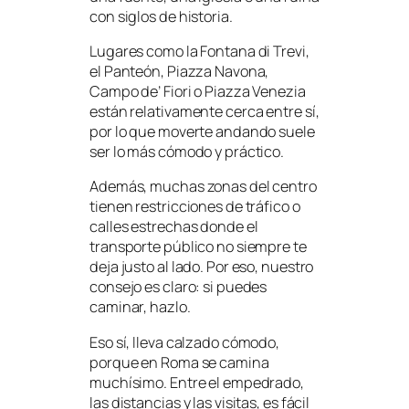
con siglos de historia.
Lugares como la Fontana di Trevi,
el Panteón, Piazza Navona,
Campo de’ Fiori o Piazza Venezia
están relativamente cerca entre sí,
por lo que moverte andando suele
ser lo más cómodo y práctico.
Además, muchas zonas del centro
tienen restricciones de tráfico o
calles estrechas donde el
transporte público no siempre te
deja justo al lado. Por eso, nuestro
consejo es claro: si puedes
caminar, hazlo.
Eso sí, lleva calzado cómodo,
porque en Roma se camina
muchísimo. Entre el empedrado,
las distancias y las visitas, es fácil