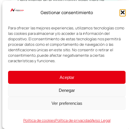
Lleva internet en el móvil cuando viajes fuera de
Europa y evita depender del roaming o del wifi del
Gestionar consentimiento
hotel.
Datos móviles en destino
Para ofrecer las mejores experiencias, utilizamos tecnologías como
las cookies para almacenar y/o acceder a la información del
dispositivo. El consentimiento de estas tecnologías nos permitirá
Instalación rápida con QR
procesar datos como el comportamiento de navegación o las
identificaciones únicas en este sitio. No consentir o retirar el
Ideal para mapas y reservas
consentimiento, puede afectar negativamente a ciertas
características y funciones.
Ver eSIM para mi viaje →
Aceptar
Denegar
Ver preferencias
Roma
Política de cookies
Política de privacidad
Aviso Legal