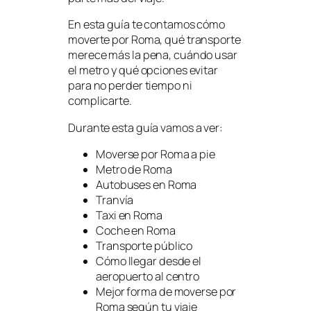
En esta guía te contamos cómo
moverte por Roma, qué transporte
merece más la pena, cuándo usar
el metro y qué opciones evitar
para no perder tiempo ni
complicarte.
Durante esta guía vamos a ver:
Moverse por Roma a pie
Metro de Roma
Autobuses en Roma
Tranvía
Taxi en Roma
Coche en Roma
Transporte público
Cómo llegar desde el
aeropuerto al centro
Mejor forma de moverse por
Roma según tu viaje