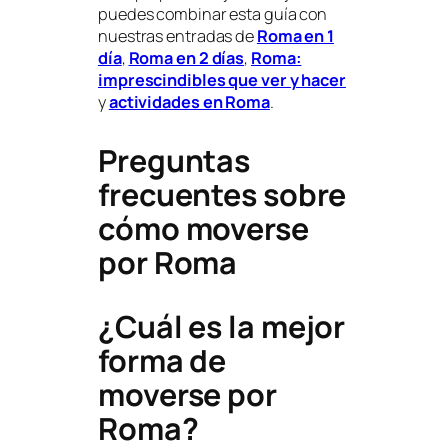
puedes combinar esta guía con
nuestras entradas de
Roma en 1
día
,
Roma en 2 días
,
Roma:
imprescindibles que ver y hacer
y
actividades en Roma
.
Preguntas
frecuentes sobre
cómo moverse
por Roma
¿Cuál es la mejor
forma de
moverse por
Roma?