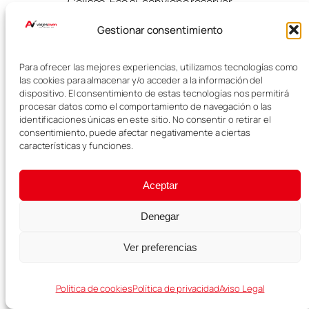
Coliseo. Eso sí, conviene reservar
la entrada con antelación para no
Gestionar consentimiento
perder tiempo en colas.
¿Dónde alojarse
Para ofrecer las mejores experiencias, utilizamos tecnologías como
las cookies para almacenar y/o acceder a la información del
para visitar
dispositivo. El consentimiento de estas tecnologías nos permitirá
procesar datos como el comportamiento de navegación o las
Roma en 1 día?
identificaciones únicas en este sitio. No consentir o retirar el
consentimiento, puede afectar negativamente a ciertas
características y funciones.
Para visitar Roma en 1 día, lo mejor
es alojarse en una zona céntrica
Aceptar
como Panteón, Piazza Navona,
Trevi, Campo de’ Fiori, Trastevere o
Denegar
cerca del Coliseo. Así podrás
moverte caminando y aprovechar
Ver preferencias
mejor el tiempo.
¿Es mejor Roma
Política de cookies
Política de privacidad
Aviso Legal