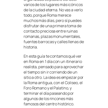
varios de los lugares más icónicos
de la ciudad eterna. No vas a verlo
todo, porque Roma merece
muchos más días, pero sí puedes
disfrutar de una primera toma de
contacto preciosa entre ruinas
romanas, plazas monumentales,
fuentes barrocas y calles llenas de
historia.
En esta guía te contamos qué ver
en Roma en 1 día con un itinerario
realista, pensado para aprovechar
el tiempo sin ir corriendo de un
sitio a otro. La idea es empezar por
la Roma antigua, con el Coliseo, el
Foro Romano y el Palatino, y
terminar el día paseando por
algunos de los rincones más
famosos del centro histórico.