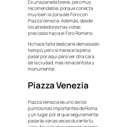
Es una parada breve, pero muy
recomendable, porque conecta
muy bien la zona del Foro con
Piazza Venezia. Además, desde
los alrededores hay vistas
preciosas hacia el Foro Romano.
No hace falta dedicarle demasiado
tiempo, pero sí merece la pena
pasar por aquí para ver otra cara
de la ciudad, más renacentista y
monumental.
Piazza Venezia
Piazza Venezia es uno de los
puntos más importantes de Roma
y un lugar por el que seguramente
pasarás varias veces durante tu
viaje. Aquí se encuentra el enorme