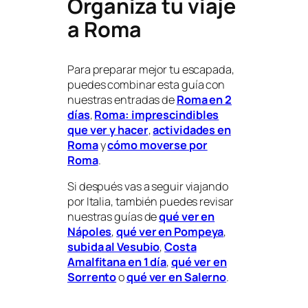
Organiza tu viaje
a Roma
Para preparar mejor tu escapada,
puedes combinar esta guía con
nuestras entradas de
Roma en 2
días
,
Roma: imprescindibles
que ver y hacer
,
actividades en
Roma
y
cómo moverse por
Roma
.
Si después vas a seguir viajando
por Italia, también puedes revisar
nuestras guías de
qué ver en
Nápoles
,
qué ver en Pompeya
,
subida al Vesubio
,
Costa
Amalfitana en 1 día
,
qué ver en
Sorrento
o
qué ver en Salerno
.