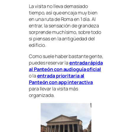
La visita no lleva demasiado
tiempo, así que encaja muy bien
en una ruta de Roma en 1 día. Al
entrar, la sensación de grandeza
sorprende muchísimo, sobre todo
si piensas en la antigüedad del
edificio.
Como suele haber bastante gente,
puedes reservar la
entrada rápida
al Panteón con audioguía oficial
o la
entrada prioritaria al
Panteón con app interactiva
para llevar la visita más
organizada.