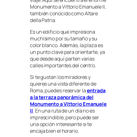
Monumento a Vittorio Emanuele II,
también conocido como Altare
della Patria.
Es un edificio que impresiona
muchísimo por su tamaño y su
color blanco. Además, la plaza es
un punto clave para orientarte, ya
que desde aquí parten varias
calles importantes del centro.
Si te gustan los miradores y
quieres una vista diferente de
Roma, puedes reservar la
entrada
a la terraza panorámica del
Monumento a Vittorio Emanuele
II
. En una ruta de un día no es
imprescindible, pero puede ser
una opción interesante si te
encaja bien el horario.