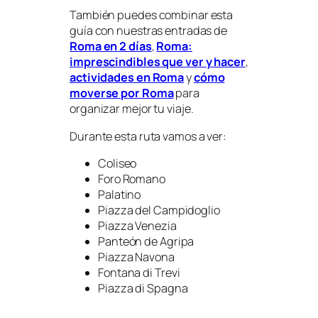
También puedes combinar esta
guía con nuestras entradas de
Roma en 2 días
,
Roma:
imprescindibles que ver y hacer
,
actividades en Roma
y
cómo
moverse por Roma
para
organizar mejor tu viaje.
Durante esta ruta vamos a ver:
Coliseo
Foro Romano
Palatino
Piazza del Campidoglio
Piazza Venezia
Panteón de Agripa
Piazza Navona
Fontana di Trevi
Piazza di Spagna