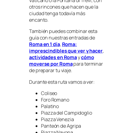
Vaticano o la Fontana di Trevi, con
otros rincones que hacen que la
ciudad tenga todavía más
encanto.
También puedes combinar esta
guía con nuestras entradas de
Roma en 1 día
,
Roma:
imprescindibles que ver y hacer
,
actividades en Roma
y
cómo
moverse por Roma
para terminar
de preparar tu viaje.
Durante esta ruta vamos a ver:
Coliseo
Foro Romano
Palatino
Piazza del Campidoglio
Piazza Venezia
Panteón de Agripa
Piazza Navona