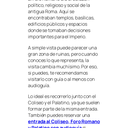
político, religioso y social de la
antigua Roma. Aquí se
encontraban templos, basílicas,
edificios públicos y espacios
donde se tomaban decisiones
importantes para el Imperio.
A simple vista puede parecer una
gran zona de ruinas, pero cuando
conoces lo que representa, la
visita cambia muchísimo. Por eso,
si puedes, te recomendamos
visitarlo con guía o al menos con
audioguía.
Lo ideal es recorrerlo junto con el
Coliseo y el Palatino, ya que suelen
formar parte de la misma entrada.
También puedes reservar una
entrada al Coliseo, Foro Romano
y Palatino con audioguía
si