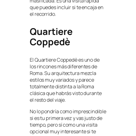
masificada. Es una visita rápida
que puedes incluir si te encaja en
el recorrido.
Quartiere
Coppedè
El Quartiere Coppedè es uno de
los rincones más diferentes de
Roma. Su arquitectura mezcla
estilos muy variados y parece
totalmente distinta a la Roma
clásica que habrás visto durante
el resto del viaje.
No lo pondría como imprescindible
si es tu primera vez y vas justo de
tiempo, pero sí como una visita
opcional muy interesante si te