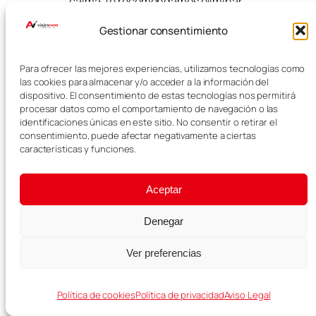
calma, te recomendamos eliminar
el Quartiere Coppedè y la Fontana
Gestionar consentimiento
del Tritone, y dedicar más tiempo
al Vaticano, al centro histórico o a
simplemente pasear.
Para ofrecer las mejores experiencias, utilizamos tecnologías como
las cookies para almacenar y/o acceder a la información del
Para nosotros, en Roma también
dispositivo. El consentimiento de estas tecnologías nos permitirá
es importante dejar huecos libres.
procesar datos como el comportamiento de navegación o las
A veces los mejores momentos
identificaciones únicas en este sitio. No consentir o retirar el
consentimiento, puede afectar negativamente a ciertas
aparecen sin buscarlos: una calle
características y funciones.
bonita, una plaza tranquila, una
terraza con buen ambiente o una
iglesia que no estaba en el plan.
Aceptar
Dónde alojarse
Denegar
en Roma
Ver preferencias
Elegir bien el alojamiento en Roma
Política de cookies
Política de privacidad
Aviso Legal
es clave para aprovechar al