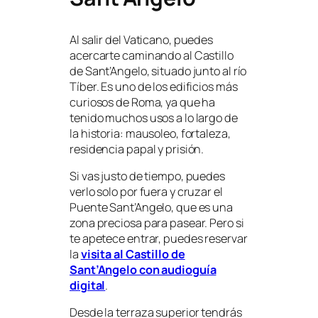
Al salir del Vaticano, puedes
acercarte caminando al Castillo
de Sant’Angelo, situado junto al río
Tíber. Es uno de los edificios más
curiosos de Roma, ya que ha
tenido muchos usos a lo largo de
la historia: mausoleo, fortaleza,
residencia papal y prisión.
Si vas justo de tiempo, puedes
verlo solo por fuera y cruzar el
Puente Sant’Angelo, que es una
zona preciosa para pasear. Pero si
te apetece entrar, puedes reservar
la
visita al Castillo de
Sant’Angelo con audioguía
digital
.
Desde la terraza superior tendrás