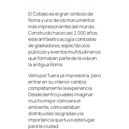
El Coliseo es el gran símbolo de
Roma y uno de los monumentos
más impresionantes del mundo.
Construido hace casi 2.000 años,
este anfiteatro acogía combates
de gladiadores, espectáculos
públicos y eventos multitudinarios
que formaban parte de la vida en
la antigua Roma.
Verlo por fuera ya impresiona, pero
entrar en su interior cambia
completamente la experiencia.
Desde dentro puedes imaginar
mucho mejor cómo era el
ambiente, cómo estaban
distribuidas las gradas y la
importancia que tuvo este lugar
para la ciudad.