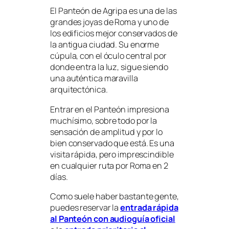
El Panteón de Agripa es una de las
grandes joyas de Roma y uno de
los edificios mejor conservados de
la antigua ciudad. Su enorme
cúpula, con el óculo central por
donde entra la luz, sigue siendo
una auténtica maravilla
arquitectónica.
Entrar en el Panteón impresiona
muchísimo, sobre todo por la
sensación de amplitud y por lo
bien conservado que está. Es una
visita rápida, pero imprescindible
en cualquier ruta por Roma en 2
días.
Como suele haber bastante gente,
puedes reservar la
entrada rápida
al Panteón con audioguía oficial