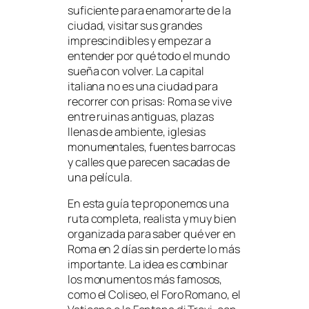
suficiente para enamorarte de la
ciudad, visitar sus grandes
imprescindibles y empezar a
entender por qué todo el mundo
sueña con volver. La capital
italiana no es una ciudad para
recorrer con prisas: Roma se vive
entre ruinas antiguas, plazas
llenas de ambiente, iglesias
monumentales, fuentes barrocas
y calles que parecen sacadas de
una película.
En esta guía te proponemos una
ruta completa, realista y muy bien
organizada para saber qué ver en
Roma en 2 días sin perderte lo más
importante. La idea es combinar
los monumentos más famosos,
como el Coliseo, el Foro Romano, el