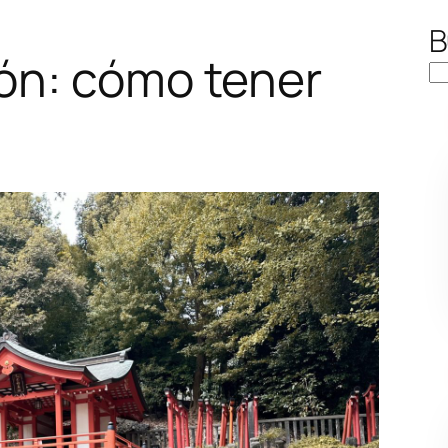
B
pón: cómo tener