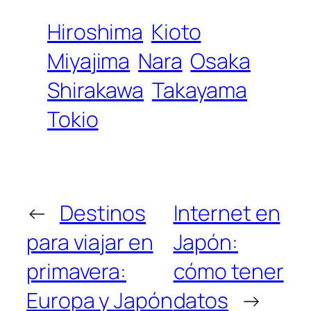
Hiroshima
Kioto
Miyajima
Nara
Osaka
Shirakawa
Takayama
Tokio
←
Destinos
Internet en
para viajar en
Japón:
primavera:
cómo tener
Europa y Japón
datos
→