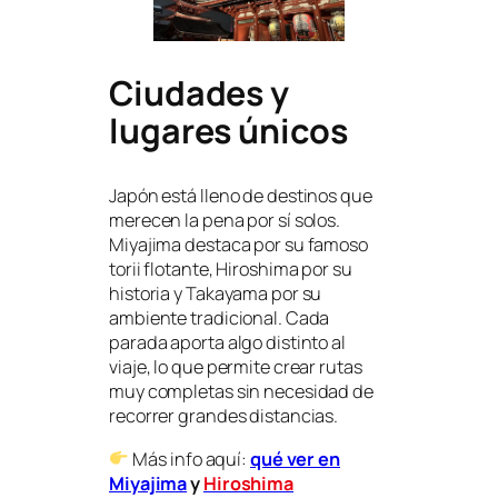
Ciudades y
lugares únicos
Japón está lleno de destinos que
merecen la pena por sí solos.
Miyajima destaca por su famoso
torii flotante, Hiroshima por su
historia y Takayama por su
ambiente tradicional. Cada
parada aporta algo distinto al
viaje, lo que permite crear rutas
muy completas sin necesidad de
recorrer grandes distancias.
Más info aquí:
qué ver en
Miyajima
y
Hiroshima