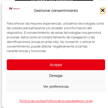
Gestionar consentimiento
Para ofrecer las mejores experiencias, utilizamos tecnologías como
RECOMENDADO PARA TU VIAJE
las cookies para almacenar y/o acceder a la información del
dispositivo. El consentimiento de estas tecnologías nos permitirá
procesar datos como el comportamiento de navegación o las
identificaciones únicas en este sitio. No consentir o retirar el
consentimiento, puede afectar negativamente a ciertas
características y funciones.
Aceptar
Denegar
Ver preferencias
Viaja a tu ritmo
Política de cookies
Política de privacidad
Aviso Legal
Compara precios y reserva coche para recorrer