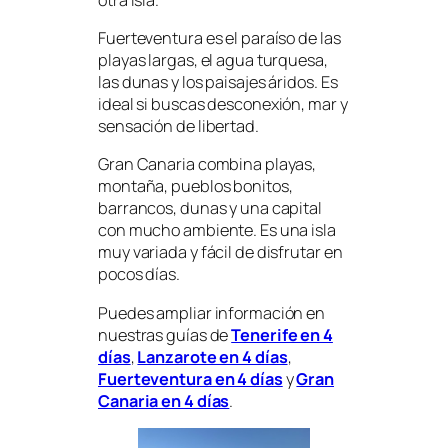
Fuerteventura es el paraíso de las
playas largas, el agua turquesa,
las dunas y los paisajes áridos. Es
ideal si buscas desconexión, mar y
sensación de libertad.
Gran Canaria combina playas,
montaña, pueblos bonitos,
barrancos, dunas y una capital
con mucho ambiente. Es una isla
muy variada y fácil de disfrutar en
pocos días.
Puedes ampliar información en
nuestras guías de
Tenerife en 4
días
,
Lanzarote en 4 días
,
Fuerteventura en 4 días
y
Gran
Canaria en 4 días
.