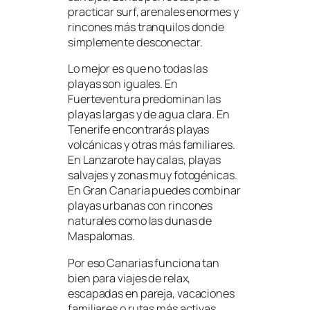
practicar surf, arenales enormes y
rincones más tranquilos donde
simplemente desconectar.
Lo mejor es que no todas las
playas son iguales. En
Fuerteventura predominan las
playas largas y de agua clara. En
Tenerife encontrarás playas
volcánicas y otras más familiares.
En Lanzarote hay calas, playas
salvajes y zonas muy fotogénicas.
En Gran Canaria puedes combinar
playas urbanas con rincones
naturales como las dunas de
Maspalomas.
Por eso Canarias funciona tan
bien para viajes de relax,
escapadas en pareja, vacaciones
familiares o rutas más activas.