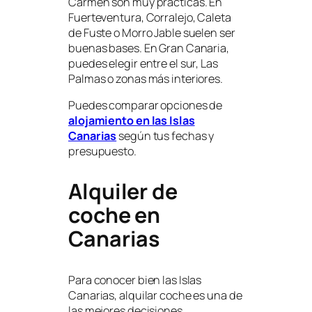
Carmen son muy prácticas. En
Fuerteventura, Corralejo, Caleta
de Fuste o Morro Jable suelen ser
buenas bases. En Gran Canaria,
puedes elegir entre el sur, Las
Palmas o zonas más interiores.
Puedes comparar opciones de
alojamiento en las Islas
Canarias
según tus fechas y
presupuesto.
Alquiler de
coche en
Canarias
Para conocer bien las Islas
Canarias, alquilar coche es una de
las mejores decisiones.