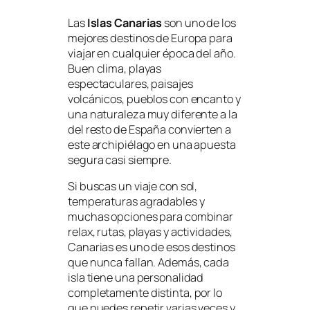
Las
Islas Canarias
son uno de los
mejores destinos de Europa para
viajar en cualquier época del año.
Buen clima, playas
espectaculares, paisajes
volcánicos, pueblos con encanto y
una naturaleza muy diferente a la
del resto de España convierten a
este archipiélago en una apuesta
segura casi siempre.
Si buscas un viaje con sol,
temperaturas agradables y
muchas opciones para combinar
relax, rutas, playas y actividades,
Canarias es uno de esos destinos
que nunca fallan. Además, cada
isla tiene una personalidad
completamente distinta, por lo
que puedes repetir varias veces y