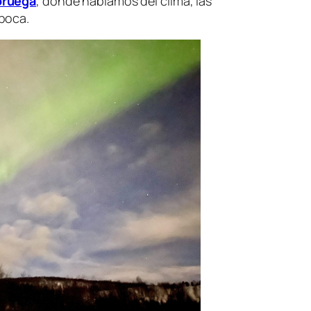
oruega
, donde hablamos del clima, las
poca.