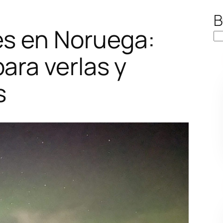
B
es en Noruega:
ara verlas y
s