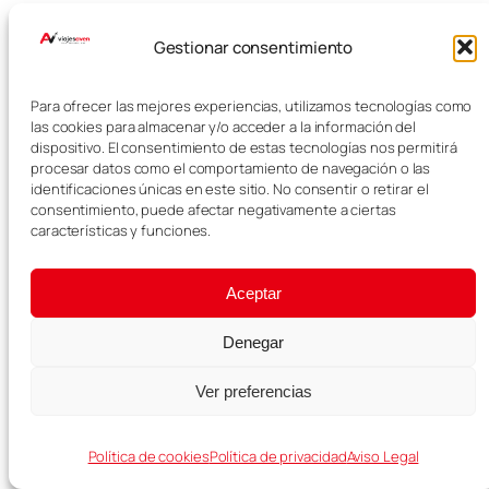
Austria es otra opción muy
Gestionar consentimiento
recomendable para Semana
Santa, especialmente si os gustan
las ciudades elegantes, los
Para ofrecer las mejores experiencias, utilizamos tecnologías como
las cookies para almacenar y/o acceder a la información del
palacios, los museos y la historia
dispositivo. El consentimiento de estas tecnologías nos permitirá
imperial. En nuestro caso, os
procesar datos como el comportamiento de navegación o las
hablamos de Viena, una ciudad
identificaciones únicas en este sitio. No consentir o retirar el
que encaja muy bien para una
consentimiento, puede afectar negativamente a ciertas
escapada de varios días.
características y funciones.
Viena
Aceptar
Denegar
Viena es una ciudad preciosa,
elegante y muy cómoda para
Ver preferencias
visitar en Semana Santa. Tiene
palacios, museos, iglesias, calles
señoriales y una oferta cultural
Política de cookies
Política de privacidad
Aviso Legal
enorme.