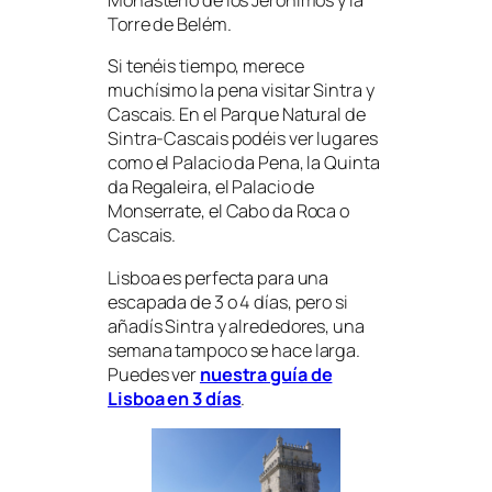
Monasterio de los Jerónimos y la
Torre de Belém.
Si tenéis tiempo, merece
muchísimo la pena visitar Sintra y
Cascais. En el Parque Natural de
Sintra-Cascais podéis ver lugares
como el Palacio da Pena, la Quinta
da Regaleira, el Palacio de
Monserrate, el Cabo da Roca o
Cascais.
Lisboa es perfecta para una
escapada de 3 o 4 días, pero si
añadís Sintra y alrededores, una
semana tampoco se hace larga.
Puedes ver
nuestra guía de
Lisboa en 3 días
.