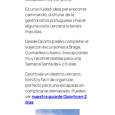
Es una ciudad ideal para recorrer
caminando, disfrutar de la
gastronomía portuguesa y hacer
alguna visita cercana si tenéis
más días.
Desde Oporto podéis completar el
viaje con excursiones a Braga,
Guimarães o Aveiro, tres opciones
muy recomendables para una
Semana Santa de 4 o 5 días.
Oporto es un destino cercano,
bonito y fácil de organizar,
perfecto para una escapada sin
complicarse demasiado. Puedes
ver
nuestra guía de Oporto en 2
días
.