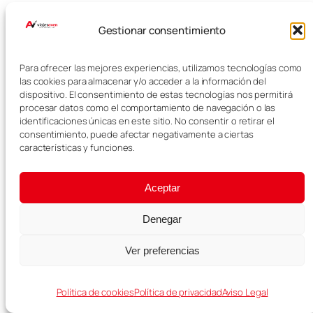
viaje a Noruega?
Gestionar consentimiento
En nuestro viaje, el gasto más alto
fue el coche de alquiler, seguido
Para ofrecer las mejores experiencias, utilizamos tecnologías como
las cookies para almacenar y/o acceder a la información del
del alojamiento. El coche costó
dispositivo. El consentimiento de estas tecnologías nos permitirá
aproximadamente 1.600 € para 10
procesar datos como el comportamiento de navegación o las
días, incluyendo el suplemento
identificaciones únicas en este sitio. No consentir o retirar el
por devolverlo en una oficina
consentimiento, puede afectar negativamente a ciertas
diferente, lo que añadió en torno a
características y funciones.
500€ más al presupuesto.
Aceptar
¿Se puede viajar
barato a
Denegar
Noruega?
Ver preferencias
Viajar barato a Noruega no es fácil,
Política de cookies
Política de privacidad
Aviso Legal
pero sí se puede reducir el