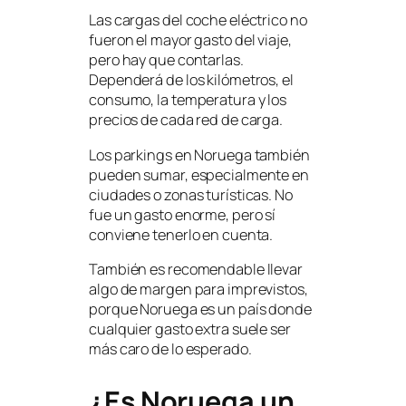
Las cargas del coche eléctrico no
fueron el mayor gasto del viaje,
pero hay que contarlas.
Dependerá de los kilómetros, el
consumo, la temperatura y los
precios de cada red de carga.
Los parkings en Noruega también
pueden sumar, especialmente en
ciudades o zonas turísticas. No
fue un gasto enorme, pero sí
conviene tenerlo en cuenta.
También es recomendable llevar
algo de margen para imprevistos,
porque Noruega es un país donde
cualquier gasto extra suele ser
más caro de lo esperado.
¿Es Noruega un