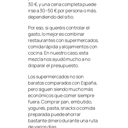
30 €, y una cena completa puede
irse a 30–50 € por persona o más,
dependiendo del sitio.
Por eso, si queréis controlar el
gasto, lo mejor es combinar
restaurantes con supermercados,
comida rápida y alojamientos con
cocina. En nuestro caso, esta
mezcla nos ayudó mucho a no
disparar el presupuesto.
Los supermercados no son
baratos comparados con España,
pero siguen siendo mucho más
económicos que comer siempre
fuera. Comprar pan, embutido,
yogures, pasta, snacks o comida
preparada puede ahorrar
bastante dinero durante una ruta
de varios días.