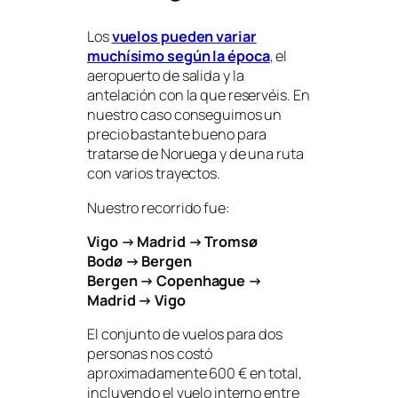
Los
vuelos pueden variar
muchísimo según la época
, el
aeropuerto de salida y la
antelación con la que reservéis. En
nuestro caso conseguimos un
precio bastante bueno para
tratarse de Noruega y de una ruta
con varios trayectos.
Nuestro recorrido fue:
Vigo → Madrid → Tromsø
Bodø → Bergen
Bergen → Copenhague →
Madrid → Vigo
El conjunto de vuelos para dos
personas nos costó
aproximadamente 600 € en total,
incluyendo el vuelo interno entre