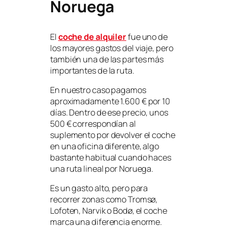
Noruega
El
coche de alquiler
fue uno de
los mayores gastos del viaje, pero
también una de las partes más
importantes de la ruta.
En nuestro caso pagamos
aproximadamente 1.600 € por 10
días. Dentro de ese precio, unos
500 € correspondían al
suplemento por devolver el coche
en una oficina diferente, algo
bastante habitual cuando haces
una ruta lineal por Noruega.
Es un gasto alto, pero para
recorrer zonas como Tromsø,
Lofoten, Narvik o Bodø, el coche
marca una diferencia enorme.