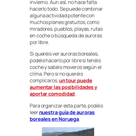
invierno. Aun así, no hace falta
hacerlo todo. Se puede combinar
alguna actividad potente con
muchos planes gratuitos, como
miradores, pueblos, playas, rutas
en coche o búsqueda de auroras
por libre.
Si queréis ver auroras boreales,
podéis hacerlo por libre si tenéis
coche y sabéis moveros según el
clima. Pero si no queréis
complicaros,
un tour puede
aumentar las posibilidades y
aportar comodidad
.
Para organizar esta parte, podéis
leer
nuestra guía de auroras
boreales en Noruega
.