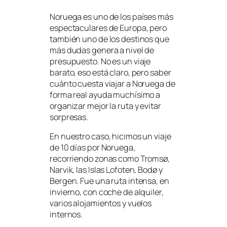
Noruega es uno de los países más
espectaculares de Europa, pero
también uno de los destinos que
más dudas genera a nivel de
presupuesto. No es un viaje
barato, eso está claro, pero saber
cuánto cuesta viajar a Noruega de
forma real ayuda muchísimo a
organizar mejor la ruta y evitar
sorpresas.
En nuestro caso, hicimos un viaje
de 10 días por Noruega,
recorriendo zonas como Tromsø,
Narvik, las Islas Lofoten, Bodø y
Bergen. Fue una ruta intensa, en
invierno, con coche de alquiler,
varios alojamientos y vuelos
internos.