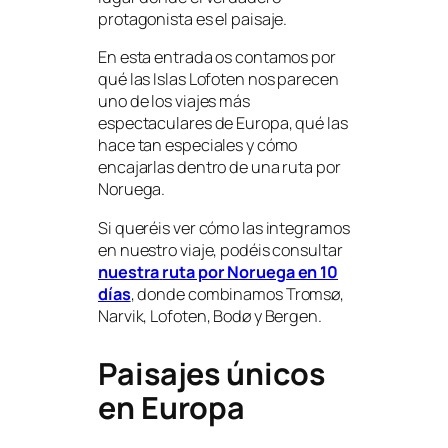
protagonista es el paisaje.
En esta entrada os contamos por
qué las Islas Lofoten nos parecen
uno de los viajes más
espectaculares de Europa, qué las
hace tan especiales y cómo
encajarlas dentro de una ruta por
Noruega.
Si queréis ver cómo las integramos
en nuestro viaje, podéis consultar
nuestra
ruta por Noruega en 10
días
, donde combinamos Tromsø,
Narvik, Lofoten, Bodø y Bergen.
Paisajes únicos
en Europa