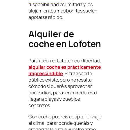
disponibilidad es limitada y los
alojamientos más bonitos suelen
agotarse rápido.
Alquiler de
coche en Lofoten
Para recorrer Lofoten con libertad,
alquilar coche es prácticamente
imprescindible
. El transporte
público existe, pero no resulta
cómodo si queréis aprovechar
pocos días, parar en miradores o
llegar a playas y pueblos
concretos.
Con coche podréis adaptar el viaje
al clima, parar donde queráis y
organizar la ruta a vuestro ritmo.