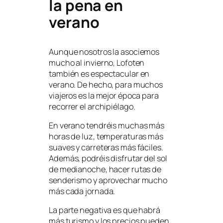
la pena en
verano
Aunque nosotros la asociemos
mucho al invierno, Lofoten
también es espectacular en
verano. De hecho, para muchos
viajeros es la mejor época para
recorrer el archipiélago.
En verano tendréis muchas más
horas de luz, temperaturas más
suaves y carreteras más fáciles.
Además, podréis disfrutar del sol
de medianoche, hacer rutas de
senderismo y aprovechar mucho
más cada jornada.
La parte negativa es que habrá
más turismo y los precios pueden