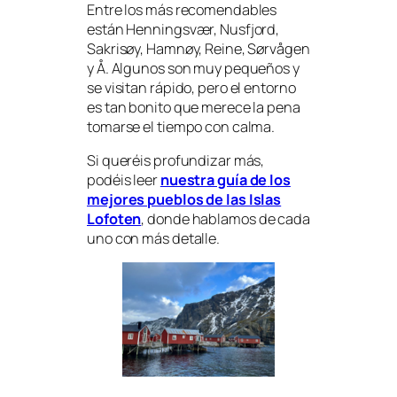
Entre los más recomendables
están Henningsvær, Nusfjord,
Sakrisøy, Hamnøy, Reine, Sørvågen
y Å. Algunos son muy pequeños y
se visitan rápido, pero el entorno
es tan bonito que merece la pena
tomarse el tiempo con calma.
Si queréis profundizar más,
podéis leer
nuestra guía de
los
mejores pueblos de las Islas
Lofoten
, donde hablamos de cada
uno con más detalle.