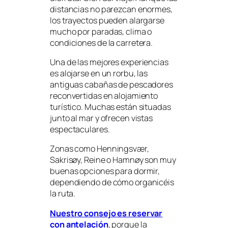
distancias no parezcan enormes,
los trayectos pueden alargarse
mucho por paradas, clima o
condiciones de la carretera.
Una de las mejores experiencias
es alojarse en un rorbu, las
antiguas cabañas de pescadores
reconvertidas en alojamiento
turístico. Muchas están situadas
junto al mar y ofrecen vistas
espectaculares.
Zonas como Henningsvær,
Sakrisøy, Reine o Hamnøy son muy
buenas opciones para dormir,
dependiendo de cómo organicéis
la ruta.
Nuestro consejo es reservar
con antelación
, porque la