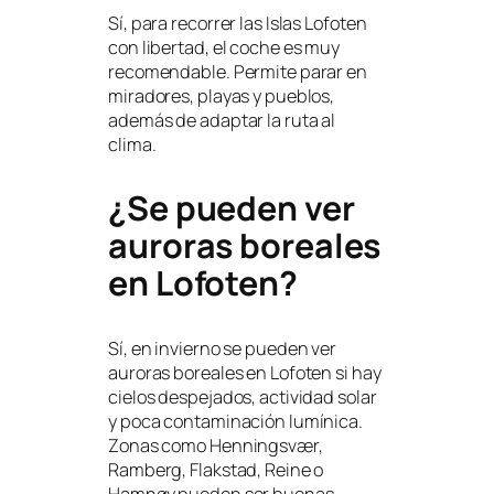
Sí, para recorrer las Islas Lofoten
con libertad, el coche es muy
recomendable. Permite parar en
miradores, playas y pueblos,
además de adaptar la ruta al
clima.
¿Se pueden ver
auroras boreales
en Lofoten?
Sí, en invierno se pueden ver
auroras boreales en Lofoten si hay
cielos despejados, actividad solar
y poca contaminación lumínica.
Zonas como Henningsvær,
Ramberg, Flakstad, Reine o
Hamnøy pueden ser buenas