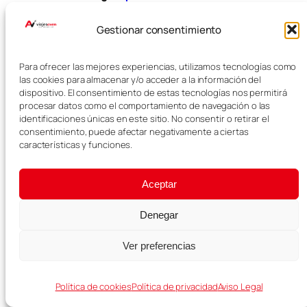
Buscar
Gestionar consentimiento
Buscar
Para ofrecer las mejores experiencias, utilizamos tecnologías como
RECOMENDADO PARA TU VIAJE
las cookies para almacenar y/o acceder a la información del
dispositivo. El consentimiento de estas tecnologías nos permitirá
procesar datos como el comportamiento de navegación o las
Viaja con experiencias
identificaciones únicas en este sitio. No consentir o retirar el
consentimiento, puede afectar negativamente a ciertas
Reserva tours, entradas y actividades para
características y funciones.
completar tu viaje.
Aceptar
Powered by
GetYourGuide
Denegar
Ver preferencias
SEGURO DE VIAJE RECOMENDADO
Política de cookies
Política de privacidad
Aviso Legal
Heymondo
5% dto.