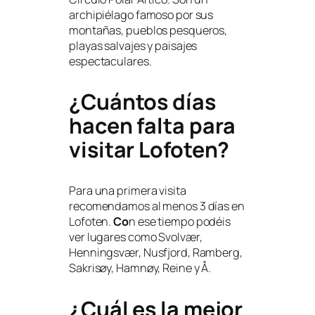
archipiélago famoso por sus
montañas, pueblos pesqueros,
playas salvajes y paisajes
espectaculares.
¿Cuántos días
hacen falta para
visitar Lofoten?
Para una primera visita
recomendamos al menos 3 días en
Lofoten.
Co
n ese tiempo podéis
ver lugares como Svolvær,
Henningsvær, Nusfjord, Ramberg,
Sakrisøy, Hamnøy, Reine y Å.
¿Cuál es la mejor