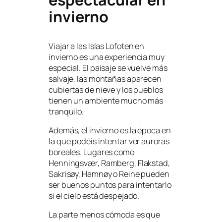
invierno
Viajar a las Islas Lofoten en
invierno es una experiencia muy
especial. El paisaje se vuelve más
salvaje, las montañas aparecen
cubiertas de nieve y los pueblos
tienen un ambiente mucho más
tranquilo.
Además, el invierno es la época en
la que podéis intentar ver auroras
boreales. Lugares como
Henningsvær, Ramberg, Flakstad,
Sakrisøy, Hamnøy o Reine pueden
ser buenos puntos para intentarlo
si el cielo está despejado.
La parte menos cómoda es que