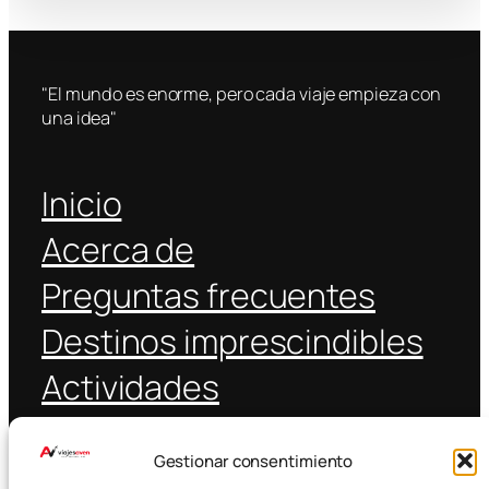
"El mundo es enorme, pero cada viaje empieza con
una idea"
Inicio
Acerca de
Preguntas frecuentes
Destinos imprescindibles
Actividades
Coche alquiler
Gestionar consentimiento
Transporte público