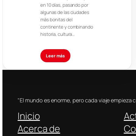
en 10 días, pasando por
algunas de las ciudades
más bonitas del
continente y combinando
historia, cultura…
Leer más
"El mundo es enorme, pero cada viaje empieza 
Inicio
Ac
Acerca de
Co