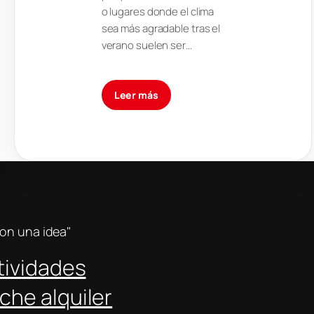
o lugares donde el clima
sea más agradable tras el
verano suelen ser…
Leer más
con una idea"
tividades
che alquiler