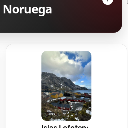
e Noruega
Islas Lofoten: