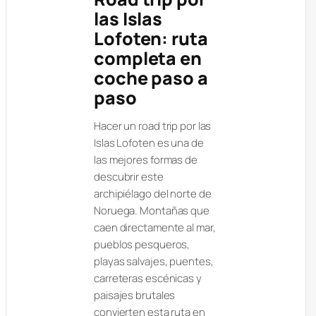
las Islas
Lofoten: ruta
completa en
coche paso a
paso
Hacer un road trip por las
Islas Lofoten es una de
las mejores formas de
descubrir este
archipiélago del norte de
Noruega. Montañas que
caen directamente al mar,
pueblos pesqueros,
playas salvajes, puentes,
carreteras escénicas y
paisajes brutales
convierten esta ruta en